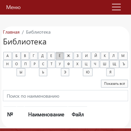
Меню
Главная
Библиотека
Библиотека
А
Б
В
Г
Д
Е
Ё
Ж
З
И
Й
К
Л
М
Н
О
П
Р
С
Т
У
Ф
Х
Ц
Ч
Ш
Щ
Ъ
Ы
Ь
Э
Ю
Я
Показать всё
№
Наименование
Файл